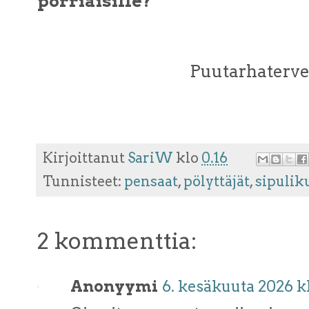
pörriäisille?
Puutarhatervei
Kirjoittanut
SariW
klo
0.16
Tunnisteet:
pensaat
,
pölyttäjät
,
sipulik
2 kommenttia:
Anonyymi
6. kesäkuuta 2026 kl