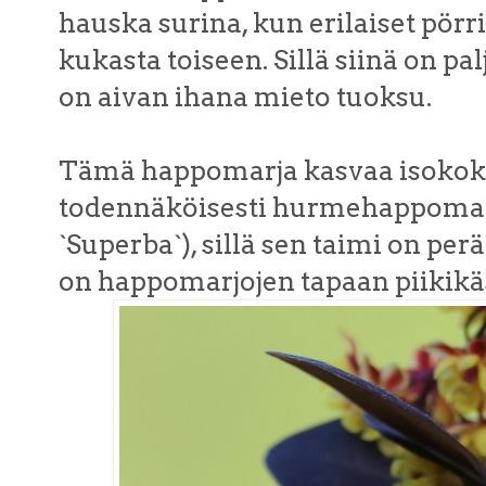
hauska surina, kun erilaiset pörri
kukasta toiseen. Sillä siinä on pal
on aivan ihana mieto tuoksu.
Tämä happomarja kasvaa isokoko
todennäköisesti hurmehappomarj
`Superba`), sillä sen taimi on perä
on happomarjojen tapaan piikikä