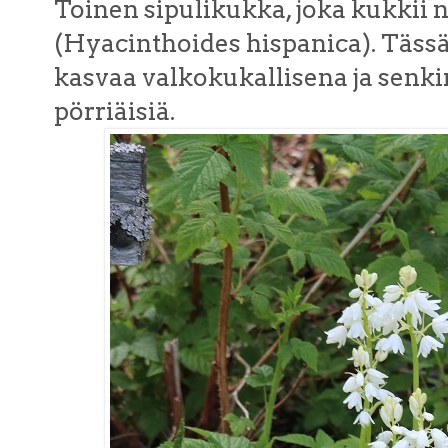
Toinen sipulikukka, joka kukkii n
(Hyacinthoides hispanica). Täss
kasvaa valkokukallisena ja senki
pörriäisiä.