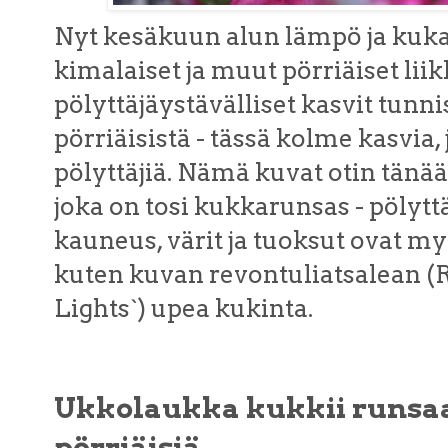
Nyt kesäkuun alun lämpö ja kukat
kimalaiset ja muut pörriäiset lii
pölyttäjäystävälliset kasvit tunni
pörriäisistä - tässä kolme kasvia,
pölyttäjiä. Nämä kuvat otin tänä
joka on tosi kukkarunsas - pölyttä
kauneus, värit ja tuoksut ovat myö
kuten kuvan revontuliatsalean 
Lights`) upea kukinta.
Ukkolaukka kukkii runsaas
pörriäisiä...