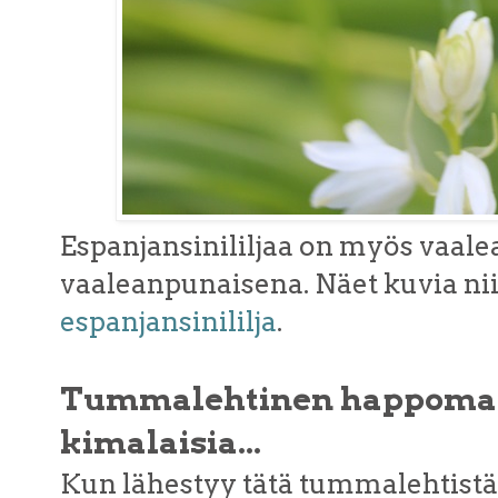
Espanjansinililjaa on myös vaale
vaaleanpunaisena. Näet kuvia nii
espanjansinililja
.
Tummalehtinen happomarj
kimalaisia...
Kun lähestyy tätä tummalehtistä