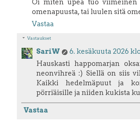
Oi miten upea tuo viimeinen 
omenapuusta, tai luulen sitä o
Vastaa
Vastaukset
SariW
6. kesäkuuta 2026 klo
Hauskasti happomarjan oksa
neonvihreä :) Siellä on siis 
Kaikki hedelmäpuut ja ko
pörriäisille ja niiden kukista k
Vastaa