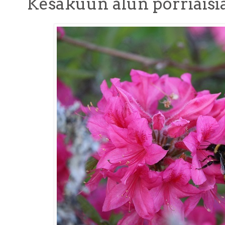
Kesäkuun alun pörriäisiä