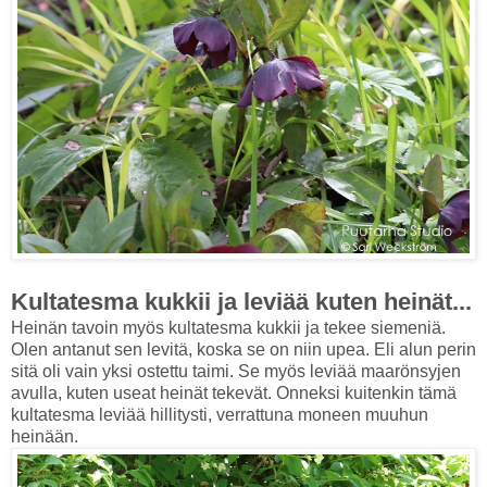
Kultatesma kukkii ja leviää kuten heinät...
Heinän tavoin myös kultatesma kukkii ja tekee siemeniä.
Olen antanut sen levitä, koska se on niin upea. Eli alun perin
sitä oli vain yksi ostettu taimi. Se myös leviää maarönsyjen
avulla, kuten useat heinät tekevät. Onneksi kuitenkin tämä
kultatesma leviää hillitysti, verrattuna moneen muuhun
heinään.