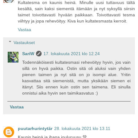
Kultatesma on kaunis heinä. Minulle uusi tuttavuus tältä
kesältä, sain kaksi siementä itämään ja nyt syksyllä siirsin
taimet toivottavasti hyvään paikkaan. Toivottavasti tesma
viihtyy ja jopa rehevöityy. Kiva kun kultatesmasta kerroit.
Vastaa
Vastaukset
SariW
17. lokakuuta 2021 klo 12.24
Todennäköisesti kultatesmasi rehevöityy hyvin, jos vain
sillä on hyvä paikka. Ostin sitä oli aluksi vain yhden
pienen taimen ja nyt sitä on jo isompi alue. Yritin
kasvattaa sitä siemenistä, mutta yksikään siemen ei
itänyt. Siis ennen kuin ostin sen taimena. Eli sinulla
onnistui aika hyvin sen taimikasvatus :)
Vastaa
puutarhurintytär
28. lokakuuta 2021 klo 13.11
Kaunis heinä ja ihana jouluruusu 💚