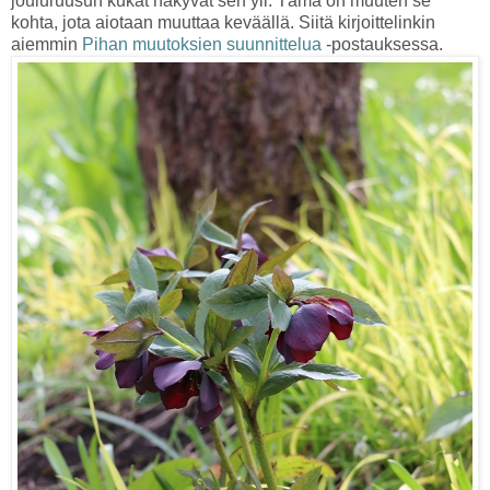
jouluruusun kukat näkyvät sen yli. Tämä on muuten se
kohta, jota aiotaan muuttaa keväällä. Siitä kirjoittelinkin
aiemmin
Pihan muutoksien suunnittelua
-postauksessa.