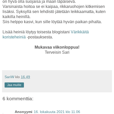
on hyvä olla suojaisa ja maan läpäisevä.
Varsinaista hoitoa se ei kaipaa, rikkaruohojen kitkemisen
lisäksi. Syksyllä sen lehdistö jätetään leikkaamatta, kuten
kaikilla heinillä.
Siis helppo kasvi, kun sille löytää hyvän paikan pihalta.
Lisää heiniä löytyy toisesta blogistani
Värikkäitä
koristeheiniä
-postauksesta.
Mukavaa viikonloppua!
Terveisin Sari
SariW
klo
16.49
Jaa muille
6 kommenttia:
Anonyymi
16. lokakuuta 2021 klo 11.06