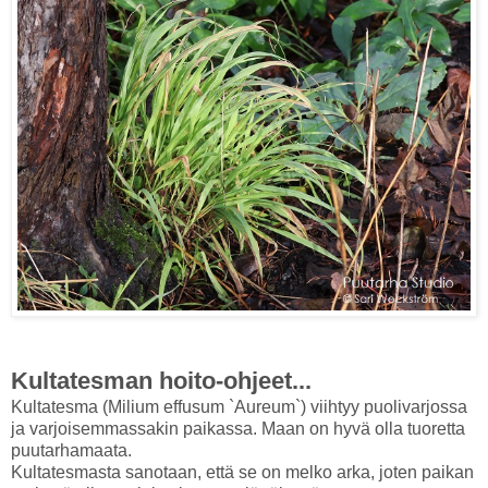
Kultatesman hoito-ohjeet...
Kultatesma (Milium effusum `Aureum`) viihtyy puolivarjossa
ja varjoisemmassakin paikassa. Maan on hyvä olla tuoretta
puutarhamaata.
Kultatesmasta sanotaan, että se on melko arka, joten paikan