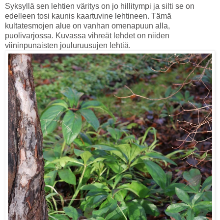
Syksyllä sen lehtien väritys on jo hillitympi ja silti se on
edelleen tosi kaunis kaartuvine lehtineen. Tämä
kultatesmojen alue on vanhan omenapuun alla,
puolivarjossa. Kuvassa vihreät lehdet on niiden
viininpunaisten jouluruusujen lehtiä.