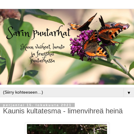
▼
perjantai 15. lokakuuta 2021
Kaunis kultatesma - limenvihreä heinä